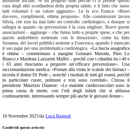
ass
istente
sociale,
«
è un progetto
utile perché ci
si
prend
e spesso
cura degli al
tri
scord
andosi della propria salute,
e il fatto che siano
tutti volontari è un valore aggiunto
»
. Le fa eco Franca:
«
Bravi
davvero, complimenti, ottima proposta
»
. Alle commissioni lavora
Silvia, che non ha mai fatto un controllo cardiologico, e dunque si
rallegra in quanto
«
la prevenzione è la cosa migliore.
Brave queste
associazioni –
aggiunge –
che
f
anno
tutto
a proprie spese,
e che per
questo andrebbero sostenute con le donazioni
»
, come ha fatto
Susanna, dei lavori pubblici assieme a Francesca, quando è mancato
il suo papà per una problematica cardiologica.
«La fascia anagrafica
è ottima – commentano
a margine
Gennaro Marotta, Pino Lo
Bianco e
Marilena Lazzarini Maffei – perché con i cittadini tra i 40 e
i 65 anni riusciamo a proporre un’efficace prevenzione». Una
raccomandazione medica: «Portare alla visita le scatole dei farmaci –
ricorda il dottor Di Pede -, nonché
i risultati di tutti gli esami, perché
in particolare cuore, polmoni e reni sono correlati». Chiosa il
presidente Maurizio Dianese:
«
Le malattie cardiovascolari sono la
prima causa di morte, con l’età degli infarti che si abbassa
continuamente, interessando
sempre più anche le giovani donne
»
.
10 Novembre 2025
/
da
Luca Bagnoli
Condividi questo articolo