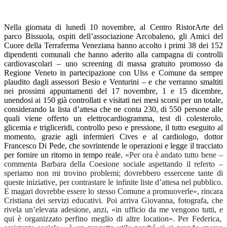
Nella giornata di lunedì 10 novembre, al Centro RistorArte del
parco Bissuola, ospiti dell’associazione Arcobaleno, gli Amici del
Cuore della Terraferma Veneziana hanno accolto i primi 38 dei 152
dipendenti comunali
che hanno aderito
alla campagna di controlli
cardiovascolari – uno
screening
di massa
gratuito
promosso da
Regione Veneto in partecipazione con Ulss e Comune
da sempre
plaudito dagli assessori Besio e Venturini
–
e che verranno smaltiti
nei prossimi appuntamenti del 17 novembre, 1 e 15 dicembre,
unendosi ai 150 già controllati e visitati nei mesi scorsi per un totale,
considerando la lista d’attesa che ne conta 230, di 550 persone alle
quali
viene offerto un
elettrocardiogramma, test di colesterolo,
glicemia
e trigliceridi,
controllo peso e pressione, il tutto eseguito al
momento, grazie agli infermieri Cives e al cardiologo, dottor
Francesco Di Pede, che sovrintende le operazioni e legge il tracciato
per fornire un ritorno in tempo reale.
«
Per ora è andato
tutto bene –
commenta Barbara della Coesione sociale aspettando il referto –
speriamo non
mi trovino
problemi;
dovrebbero essercene tante di
queste iniziative, per contrastare le infinite liste d’attesa nel pubblico.
E magari
dovrebbe essere lo stesso
C
omune a promuover
l
e
»
,
rincara
Cristiana dei servizi educativi
.
Poi arriva
Giovanna, fotografa,
che
rivela un’elevata
adesione,
anzi,
«
in ufficio da me
vengono
tutti,
e
qui
è
organizzato
perfino meglio di altre location
»
. Per
Federica,