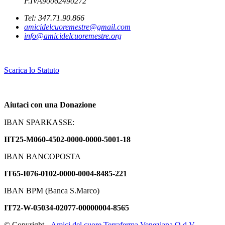
P.IVA90062490272
Tel: 347.71.90.866
amicidelcuoremestre@gmail.com
info@amicidelcuoremestre.org
Scarica lo Statuto
Aiutaci con una Donazione
IBAN SPARKASSE:
IIT25-M060-4502-0000-0000-5001-18
IBAN BANCOPOSTA
IT65-I076-0102-0000-0004-8485-221
IBAN BPM (Banca S.Marco)
IT72-W-05034-02077-00000004-8565
© Copyright -
Amici del cuore Terraferma Veneziana O.d.V.
-