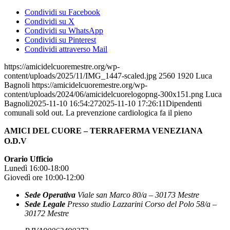
Condividi su Facebook
Condividi su X
Condividi su WhatsApp
Condividi su Pinterest
Condividi attraverso Mail
https://amicidelcuoremestre.org/wp-
content/uploads/2025/11/IMG_1447-scaled.jpg
2560
1920
Luca
Bagnoli
https://amicidelcuoremestre.org/wp-
content/uploads/2024/06/amicidelcuorelogopng-300x151.png
Luca
Bagnoli
2025-11-10 16:54:27
2025-11-10 17:26:11
Dipendenti
comunali sold out. La prevenzione cardiologica fa il pieno
AMICI DEL CUORE – TERRAFERMA VENEZIANA
O.D.V
Orario Ufficio
Lunedì 16:00-18:00
Giovedì ore 10:00-12:00
Sede Operativa
Viale san Marco 80/a – 30173 Mestre
Sede Legale
Presso studio Lazzarini Corso del Polo 58/a –
30172 Mestre