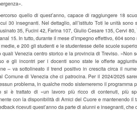
mergenza».
ercorso quello di quest’anno, capace di raggiungere 18 scuole
 cui 30 insegnanti. Nel dettaglio, all’istituto Toti le unità sono
Fusinato 35, Fucini 42, Farina 107, Giulio Cesare 135, Cervi 80
anal 15. In tutto, durante il mese d’impegno effettivo, 604 sono s
e medie, e 200 gli studenti e le studentesse delle scuole superi
o quali Venezia centro storico e la provincia di Treviso. «Non 
so e gli incontri per i docenti sono state le offerte aggiun
ne – va sottolineato il trend positivo in crescita circa il numero
dal Comune di Venezia che ci patrocina. Per il 2024/2025 sar
nessun problema, in qualche modo sistemeremo il programma per 
o si è trattato di «un lavoro più ricco di contenuti, più sp
ente con la disponibilità di Amici del Cuore e mantenendo il ta
feedback ricevuti quest’anno da parte di alunni e insegnanti, ch