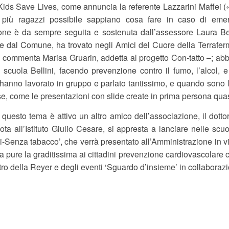
 Kids Save Lives, come annuncia la referente Lazzarini Maffei 
iù ragazzi possibile sappiano cosa fare in caso di emerg
ione è da sempre seguita e sostenuta dall’assessore Laura Be
te dal Comune, ha trovato negli Amici del Cuore della Terrafer
 commenta Marisa Gruarin, addetta al progetto Con-tatto –; ab
a scuola Bellini, facendo prevenzione contro il fumo, l’alcol, 
hanno lavorato in gruppo e parlato tantissimo, e quando sono l
e, come le presentazioni con slide create in prima persona quas
 questo tema è attivo un altro amico dell’associazione, il dotto
lota all’Istituto Giulio Cesare, si appresta a lanciare nelle scuo
i-Senza tabacco’, che verrà presentato all’Amministrazione in 
a pure la graditissima ai cittadini prevenzione cardiovascolare co
ro della Reyer e degli eventi ‘Sguardo d’insieme’ in collaboraz