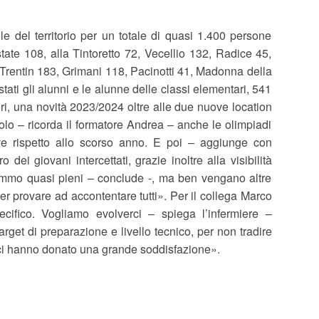
 del territorio per un totale di quasi 1.400 persone
 state 108, alla Tintoretto 72, Vecellio 132, Radice 45,
, Trentin 183, Grimani 118, Pacinotti 41, Madonna della
tati gli alunni e le alunne delle classi elementari, 541
ori, una novità 2023/2024 oltre alle due nuove location
solo – ricorda il formatore Andrea – anche le olimpiadi
tive rispetto allo scorso anno. E poi – aggiunge con
 dei giovani intercettati, grazie inoltre alla visibilità
emmo quasi pieni – conclude -, ma ben vengano altre
provare ad accontentare tutti». Per il collega Marco
ecifico. Vogliamo evolverci – spiega l’infermiere –
rget di preparazione e livello tecnico, per non tradire
e ci hanno donato una grande soddisfazione».