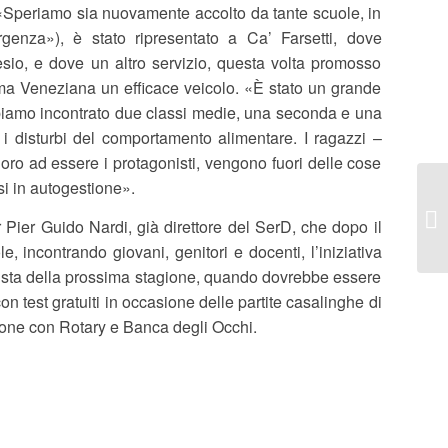
(«Speriamo sia nuovamente accolto da tante scuole, in
enza»), è stato ripresentato a Ca’ Farsetti, dove
sio, e dove un altro servizio, questa volta promosso
ma Veneziana un efficace veicolo. «È stato un grande
biamo incontrato due classi medie, una seconda e una
e i disturbi del comportamento alimentare. I ragazzi –
oro ad essere i protagonisti, vengono fuori delle cose
i in autogestione».
r Pier Guido Nardi, già direttore del SerD, che dopo il
le, incontrando giovani, genitori e docenti, l’iniziativa
vista della prossima stagione, quando dovrebbe essere
n test gratuiti in occasione delle partite casalinghe di
ione con Rotary e Banca degli Occhi.