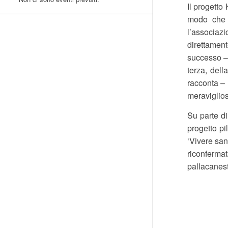
Il progetto
modo che p
l’associaz
direttamen
successo –
terza, dell
racconta – 
meraviglios
Su parte di
progetto pi
‘Vivere san
riconfermat
pallacanest