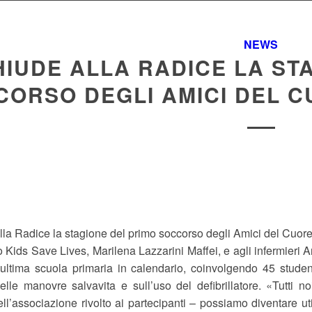
NEWS
HIUDE ALLA RADICE LA ST
CORSO DEGLI AMICI DEL 
lla Radice la stagione del primo soccorso degli Amici del Cuore. 
o Kids Save Lives, Marilena Lazzarini Maffei, e agli infermieri
l’ultima scuola primaria in calendario, coinvolgendo 45 stud
elle manovre salvavita e sull’uso del defibrillatore. «Tutti n
ell’associazione rivolto ai partecipanti – possiamo diventare util