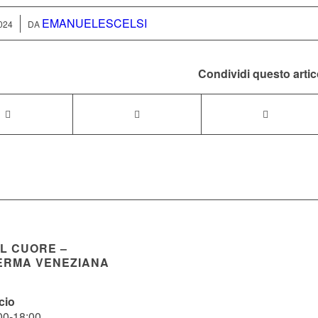
EMANUELESCELSI
024
DA
Condividi questo artic
EL CUORE –
ERMA VENEZIANA
cio
00-18:00