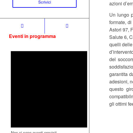
Scrivici
azioni d’e
Un lungo p
formate, di
Astori 97, 
Eventi in programma
Salute 6, C
quelli dell
d’intervent
del soccor
soddisfazio
garantita 
adesioni, 
questo gir
compatibilm
gli ottimi 
Non ci sono eventi previsti.