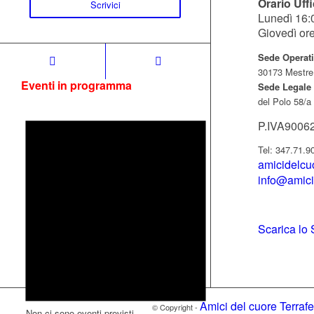
Orario Uffi
Scrivici
Lunedì 16:
Giovedì or
Sede Operat
30173 Mestre
Eventi in programma
Sede Legale
del Polo 58/a
P.IVA9006
Tel: 347.71.9
amicidelc
info@amici
Scarica lo 
Amici del cuore Terraf
© Copyright -
Non ci sono eventi previsti.