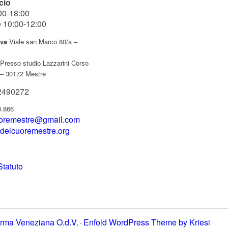
cio
00-18:00
e 10:00-12:00
iva
Viale san Marco 80/a –
Presso studio Lazzarini Corso
 – 30172 Mestre
2490272
0.866
uoremestre@gmail.com
delcuoremestre.org
Statuto
erma Veneziana O.d.V.
Enfold WordPress Theme by Kriesi
-